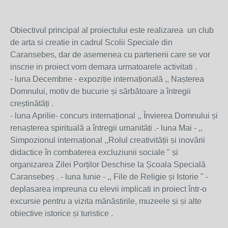
Obiectivul principal al proiectului este realizarea un club
de arta si creatie in cadrul Scolii Speciale din
Caransebes, dar de asemenea cu partenerii care se vor
inscrie in proiect vom demara urmatoarele activitati .
- luna Decembrie - expoziție internațională ,, Nașterea
Domnului, motiv de bucurie și sărbătoare a întregii
creștinătăți .
- luna Aprilie- concurs internațional ,, Învierea Domnului și
renașterea spirituală a întregii umanități .- luna Mai - ,,
Simpozionul internațional ,,Rolul creativității și inovării
didactice în combaterea excluziunii sociale " și
organizarea Zilei Porților Deschise la Școala Specială
Caransebeș . - luna Iunie - ,, File de Religie și Istorie " -
deplasarea impreuna cu elevii implicati in proiect într-o
excursie pentru a vizita mănăstirile, muzeele și și alte
obiective istorice și turistice .