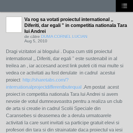
Va rog sa votati proiectul international ,,
Diferiti, dar egali " in competitia nationala Tara
lui Andrei
de către
DUMA CORNEL LUCIAN
Aug 5, 2010
Dragi vizitatori ai blogului . Dupa cum stiti proiectul
international ,, Diferiti, dar egali " este sustenabil in al
treilea an , iar accesand acest link puteti citi mai multe si
vedea ce activitati au fost derulate in cadrul acestui
proiect
http://sharetabs.com/?
internationalprojectdifferentbutequal
.Am postat acest
proiect in competitia nationala Tara lui Andrei si avem
nevoie de votul dumneavoastra pentru a realiza un club
de arta si creatie in cadrul Scolii Speciale din
Caransebes si deasemea de a derula urmatoarele
activitati la care sunt invitati sa participe gratuit elevi si
profesori din tara si din strainatate daca proiectul va iesi