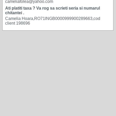
cameliafolea@yahoo.com
Ati platiti taxa ? Va rog sa scrieti seria si numarul
chitantei .
Camelia Hoara,RO71INGB0000999900289663,cod
client 198696