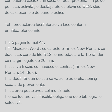
combaterea excluziunii sociale ” doar prezentări în power
point cu: activităţile desfăşurate cu elevii cu CES, studii
de caz, exemple de bune practici.
Tehnoredactarea lucrărilor se va face conform
următoarelor cerinţe:
 3-5 pagini format A4;
 în Microsoft Word , cu caractere Times New Roman, cu
diacritice, corp de literă 12, tehnoredactare la 1,5 rânduri,
cu margini egale de 20 mm;
 titlul va fi scris cu majuscule, centrat ( Times New
Roman, 14, Bold);
 la două rânduri de titlu se va scrie autorul/autorii şi
şcoala de provenienţă;
 lucrarea poate avea cel mult 2 autori
 orice lucrare va fi însoţită obligatoriu de o bibliografie
selectivă;