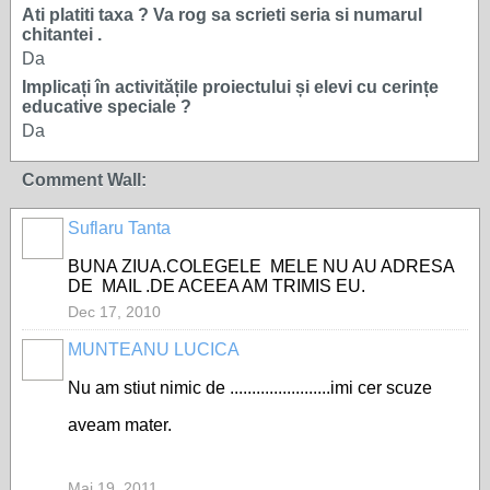
Ati platiti taxa ? Va rog sa scrieti seria si numarul
chitantei .
Da
Implicați în activitățile proiectului și elevi cu cerințe
educative speciale ?
Da
Comment Wall:
Suflaru Tanta
BUNA ZIUA.COLEGELE MELE NU AU ADRESA
DE MAIL .DE ACEEA AM TRIMIS EU.
Dec 17, 2010
MUNTEANU LUCICA
Nu am stiut nimic de .......................imi cer scuze
aveam mater.
Mai 19, 2011