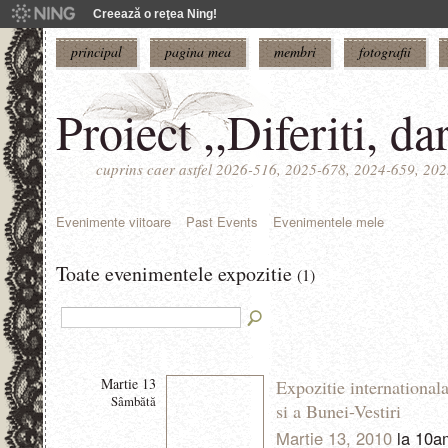
Creează o reţea Ning!
principal
pagina mea
membri
fotografii
Proiect ,,Diferiti, da
cuprins caer astfel 2026-516, 2025-678, 2024-659, 20
Evenimente viitoare
Past Events
Evenimentele mele
Toate evenimentele expozitie
(1)
Martie 13
Expozitie international
Sâmbătă
si a Bunei-Vestiri
Martie 13, 2010
la 10a