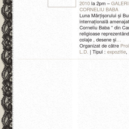
2010
la 2pm –
GALERI
CORNELIU BABA
Luna Mărțișorului și Bun
internațională amenajat
Corneliu Baba “ din Ca
religioase reprezentân
colaje , desene și
…
Organizat de către
Proi
L.D.
| Tipul :
expozitie
,