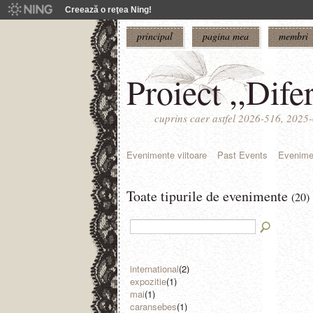
Creează o reţea Ning!
principal
pagina mea
membri
Proiect ,,Difer
cuprins caer astfel 2026-516, 202
Evenimente viitoare
Past Events
Evenime
Toate tipurile de evenimente
(20)
international
(2)
expozitie
(1)
mai
(1)
caransebes
(1)