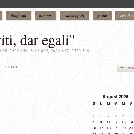
fotografii
bloguri
videoclipuri
forum
evenime
iti, dar egali"
5-678, 2024-659, 2023-632, 2020-637, 2019-539.
ntele mele
Adău
August
2026
S
L
M
M
M
V
2
3
4
5
6
7
9
10
11
12
13
14
16
17
18
19
20
21
23
24
25
26
27
28