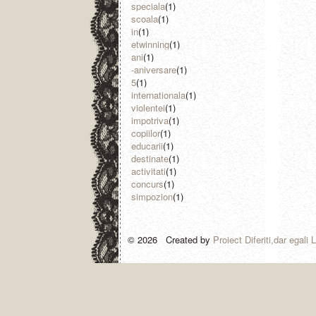
speciala
(1)
scoala
(1)
in
(1)
etwinning
(1)
ani
(1)
-aniversare
(1)
5
(1)
internationala
(1)
violentei
(1)
impotriva
(1)
copiilor
(1)
educarii
(1)
destinate
(1)
activitati
(1)
concurs
(1)
simpozion
(1)
© 2026 Created by
Proiect Diferiti,dar egali 