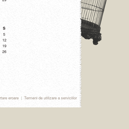
S
5
12
19
26
tare eroare
|
Termeni de utilizare a serviciilor