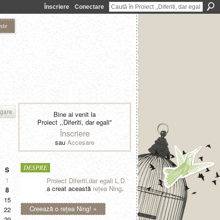
Înscriere
Conectare
nte
gare
Bine ai venit la
Proiect ,,Diferiti, dar egali"
Înscriere
sau
Accesare
DESPRE
S
1
Proiect Diferiti,dar egali L.D.
a creat această
reţea Ning
.
8
15
Creează o reţea Ning! »
22
29