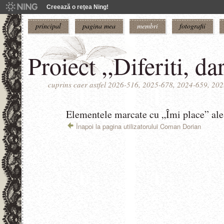
Creează o reţea Ning!
principal
pagina mea
membri
fotografii
Proiect ,,Diferiti, da
cuprins caer astfel 2026-516, 2025-678, 2024-659, 20
Elementele marcate cu „Îmi place” ale
Înapoi la pagina utilizatorului Coman Dorian