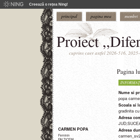
Creează o reţea Ning!
principal
pagina mea
membri
Proiect ,,Difer
cuprins caer astfel 2026-516, 202
Pagina 
INFORMAŢ
Nume si pr
popa carme
Scoala si l
gradinita 
Adresa com
JUD;SUCEA
CARMEN POPA
Adresa dum
Feminin
carmen_sv
FALTICENI