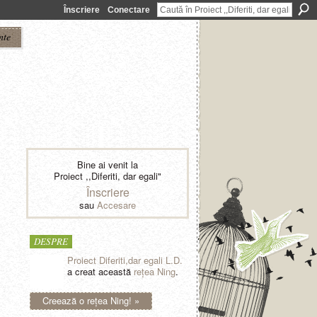
Înscriere
Conectare
nte
Bine ai venit la
Proiect ,,Diferiti, dar egali"
Înscriere
sau
Accesare
DESPRE
Proiect Diferiti,dar egali L.D.
a creat această
reţea Ning
.
Creează o reţea Ning! »