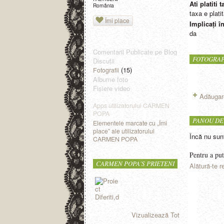
Ati platiti 
România
taxa e plat
Îmi place
Implicați î
da
Comentarii Publicate pe Blog
FOTOGRAF
Discuţii
(15)
Fotografii
Albume foto
Fişiere video
Adăugare
Apps utilizatorului CARMEN
POPA
PANOU DE
Elementele marcate cu „Îmi
place” ale utilizatorului
Încă nu sun
CARMEN POPA
Pentru a put
CARMEN POPA'S PRIETENI
Alătură-te re
Vizualizează Tot