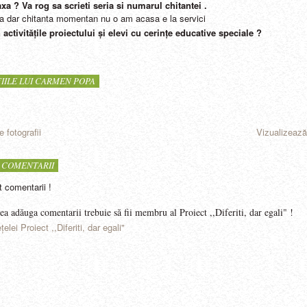
taxa ? Va rog sa scrieti seria si numarul chitantei .
ita dar chitanta momentan nu o am acasa e la servici
n activitățile proiectului și elevi cu cerințe educative speciale ?
IILE LUI CARMEN POPA
 fotografii
Vizualizează
 COMENTARII
t comentarii !
ea adăuga comentarii trebuie să fii membru al Proiect ,,Diferiti, dar egali" !
ţelei Proiect ,,Diferiti, dar egali"