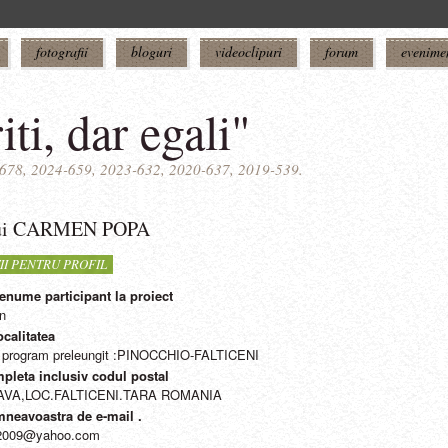
fotografii
bloguri
videoclipuri
forum
evenime
iti, dar egali"
5-678, 2024-659, 2023-632, 2020-637, 2019-539.
lui CARMEN POPA
II PENTRU PROFIL
enume participant la proiect
n
ocalitatea
cu program preleungit :PINOCCHIO-FALTICENI
pleta inclusiv codul postal
VA,LOC.FALTICENI.TARA ROMANIA
neavoastra de e-mail .
2009@yahoo.com