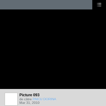
Picture 093
de către
PAICU DORINA
Mar 31, 2010