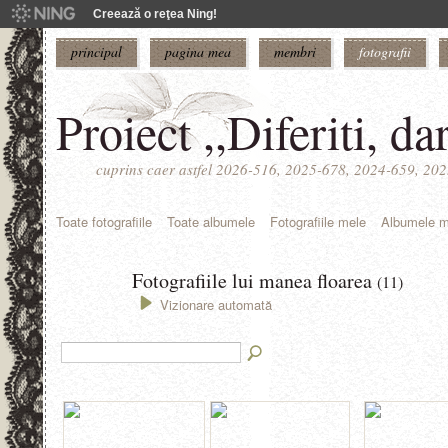
Creează o reţea Ning!
principal
pagina mea
membri
fotografii
Proiect ,,Diferiti, da
cuprins caer astfel 2026-516, 2025-678, 2024-659, 20
Toate fotografiile
Toate albumele
Fotografiile mele
Albumele m
Fotografiile lui manea floarea
(11)
Vizionare automată