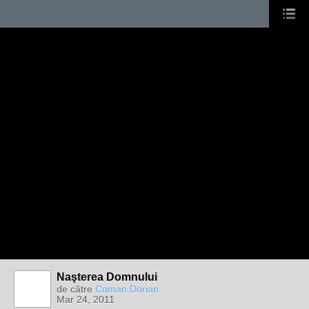
Naşterea Domnului
de către
Coman Dorian
Mar 24, 2011