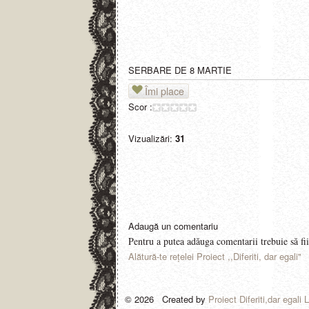
SERBARE DE 8 MARTIE
Îmi place
Scor :
Vizualizări:
31
Adaugă un comentariu
Pentru a putea adăuga comentarii trebuie să fii
Alătură-te reţelei Proiect ,,Diferiti, dar egali"
© 2026 Created by
Proiect Diferiti,dar egali 