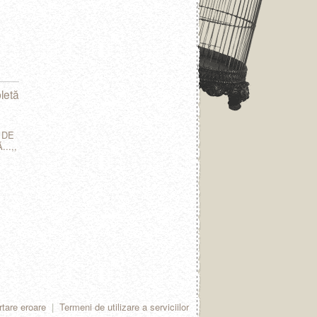
letă
 DE
..,,
tare eroare
|
Termeni de utilizare a serviciilor