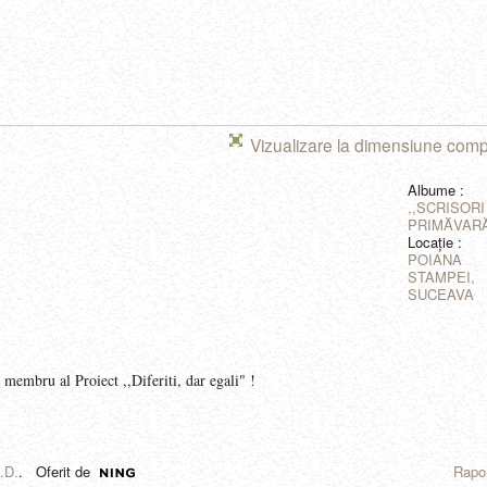
Vizualizare la dimensiune comp
Albume :
,,SCRISORI
PRIMĂVARĂ.
Locaţie :
POIANA
STAMPEI,
SUCEAVA
 membru al Proiect ,,Diferiti, dar egali" !
L.D.
. Oferit de
Rapor