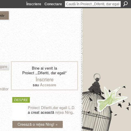
Înscriere
Conectare
nte
gare
Bine ai venit la
Proiect ,,Diferiti, dar egali"
Înscriere
sau
Accesare
mător
DESPRE
Proiect Diferiti,dar egali L.D.
a creat această
reţea Ning
.
Creează o reţea Ning! »