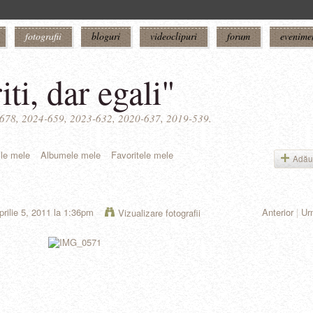
fotografii
bloguri
videoclipuri
forum
evenime
iti, dar egali"
5-678, 2024-659, 2023-632, 2020-637, 2019-539.
ile mele
Albumele mele
Favoritele mele
Adău
prilie 5, 2011 la 1:36pm
Anterior
|
Ur
Vizualizare fotografii