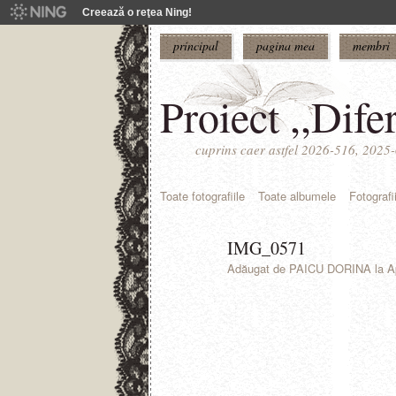
Creează o reţea Ning!
principal
pagina mea
membri
Proiect ,,Difer
cuprins caer astfel 2026-516, 202
Toate fotografiile
Toate albumele
Fotografi
IMG_0571
Adăugat de
PAICU DORINA
la A