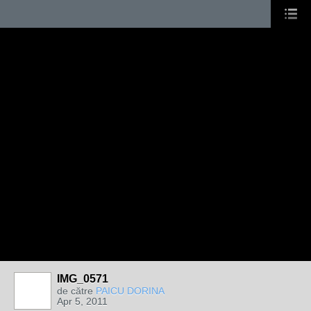
IMG_0571
de către
PAICU DORINA
Apr 5, 2011