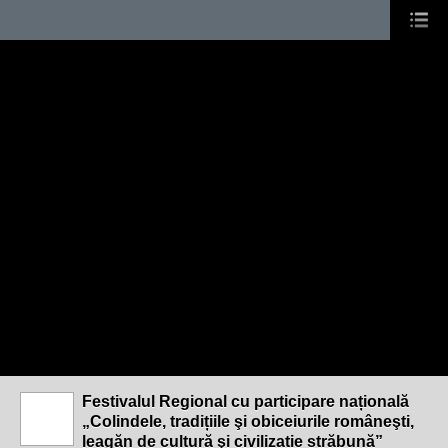
Festivalul Regional cu participare națională
„Colindele, tradițiile şi obiceiurile româneşti,
leagăn de cultură şi civilizație străbună”