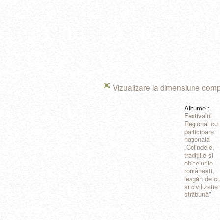
Vizualizare la dimensiune comp
Albume :
Festivalul
Regional cu
participare
națională
„Colindele,
tradițiile şi
obiceiurile
româneşti,
leagăn de cu
şi civilizație
străbună”