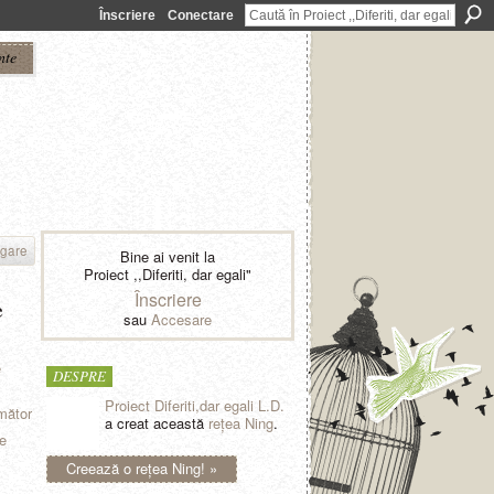
Înscriere
Conectare
nte
gare
Bine ai venit la
Proiect ,,Diferiti, dar egali"
Înscriere
e
sau
Accesare
e
DESPRE
Proiect Diferiti,dar egali L.D.
mător
a creat această
reţea Ning
.
Creează o reţea Ning! »