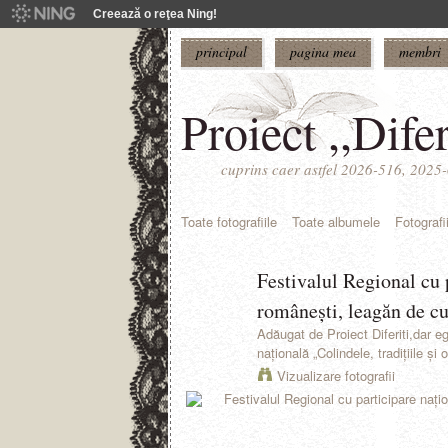
Creează o reţea Ning!
principal
pagina mea
membri
Proiect ,,Difer
cuprins caer astfel 2026-516, 202
Toate fotografiile
Toate albumele
Fotografi
Festivalul Regional cu p
româneşti, leagăn de cul
Adăugat de
Proiect Diferiti,dar eg
națională „Colindele, tradițiile şi
Vizualizare fotografii