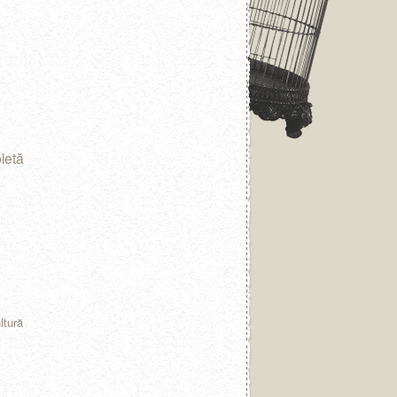
letă
ltură