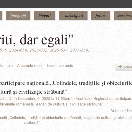
fotografii
bloguri
videoclipuri
forum
evenime
iti, dar egali"
5-678, 2024-659, 2023-632, 2020-637, 2019-539.
ile mele
Albumele mele
Favoritele mele
Adău
articipare națională „Colindele, tradițiile şi obiceiuril
tură şi civilizație străbună”
ali L.D.
în Decembrie 6, 2023 la 11:50pm în
Festivalul Regional cu participar
 obiceiurile româneşti, leagăn de cultură şi civilizație străbună”
Anterior
|
Ur