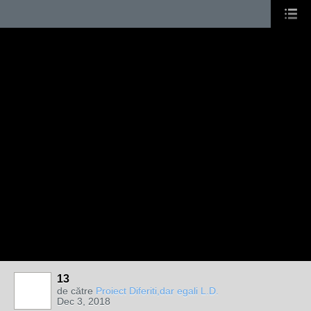
13
de către
Proiect Diferiti,dar egali L.D.
Dec 3, 2018