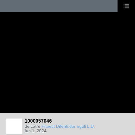
1000057046
de către
Proiect Diferiti,dar egali L.D.
Iun 1, 2024