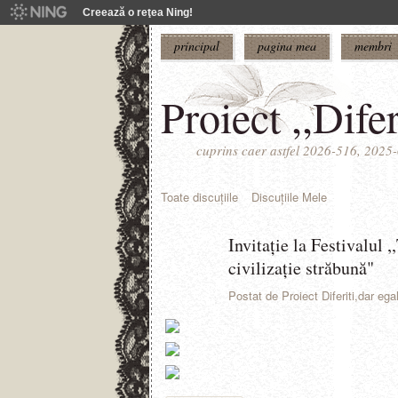
Creează o reţea Ning!
principal
pagina mea
membri
Proiect ,,Difer
cuprins caer astfel 2026-516, 202
Toate discuţiile
Discuţiile Mele
Invitație la Festivalul ,
civilizație străbună"
Postat de
Proiect Diferiti,dar ega