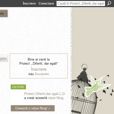
Înscriere
Conectare
nte
gare
Bine ai venit la
Proiect ,,Diferiti, dar egali"
Înscriere
sau
Accesare
DESPRE
Proiect Diferiti,dar egali L.D.
a creat această
reţea Ning
.
Creează o reţea Ning! »