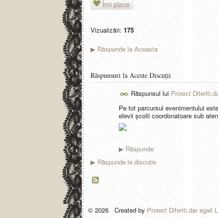
Îmi place
Vizualizări:
175
Răspunde la Aceasta
▶
Răspunsuri la Aceste Discuţii
Răspunsul lui
Proiect Diferiti,d
Pe tot parcursul evenimentului este
elevii școlii coordonatoare sub ate
Răspunde
▶
Răspunde la discuţie
▶
© 2026 Created by
Proiect Diferiti,dar egali 