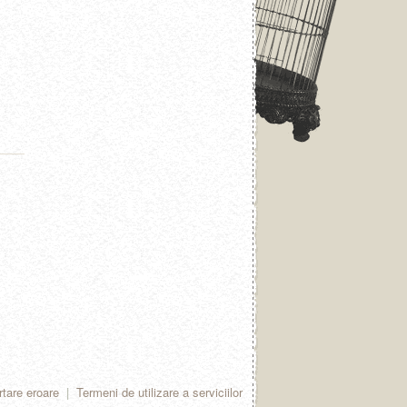
tare eroare
|
Termeni de utilizare a serviciilor