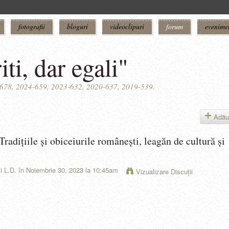
fotografii
bloguri
videoclipuri
forum
evenime
iti, dar egali"
5-678, 2024-659, 2023-632, 2020-637, 2019-539.
Adău
,Tradițiile și obiceiurile românești, leagăn de cultură și
li L.D.
în Noiembrie 30, 2023 la 10:45am
Vizualizare Discuţii