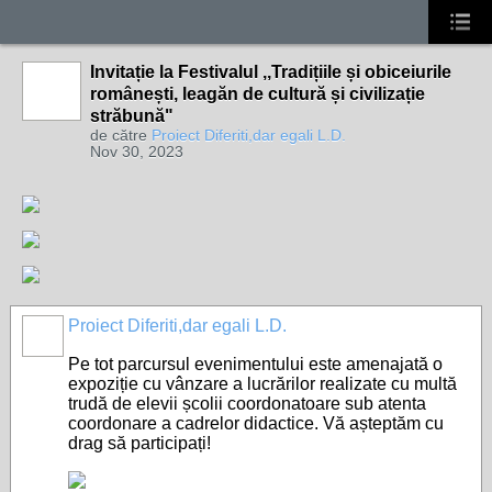
Invitație la Festivalul ,,Tradițiile și obiceiurile
românești, leagăn de cultură și civilizație
străbună"
de către
Proiect Diferiti,dar egali L.D.
Nov 30, 2023
Proiect Diferiti,dar egali L.D.
Pe tot parcursul evenimentului este amenajată o
expoziție cu vânzare a lucrărilor realizate cu multă
trudă de elevii școlii coordonatoare sub atenta
coordonare a cadrelor didactice. Vă așteptăm cu
drag să participați!