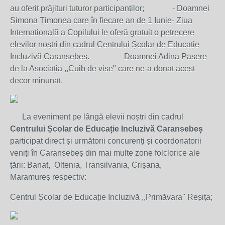
au oferit prăjituri tuturor participanților; - Doamnei
Simona Țimonea care în fiecare an de 1 Iunie- Ziua
Internațională a Copilului le oferă gratuit o petrecere
elevilor noștri din cadrul Centrului Școlar de Educație
Incluzivă Caransebeș. - Doamnei Adina Pasere
de la Asociația ,,Cuib de vise" care ne-a donat acest
decor minunat.
La eveniment pe lângă elevii noștri din cadrul
Centrului Școlar de Educație Incluzivă Caransebeș
participat direct și următorii concurenți și coordonatorii
veniți în Caransebeș din mai multe zone folclorice ale
țării: Banat, Oltenia, Transilvania,
Crișana,
Maramureș
respectiv:
Centrul Școlar de Educație Incluzivă ,,Primăvara" Reșița;