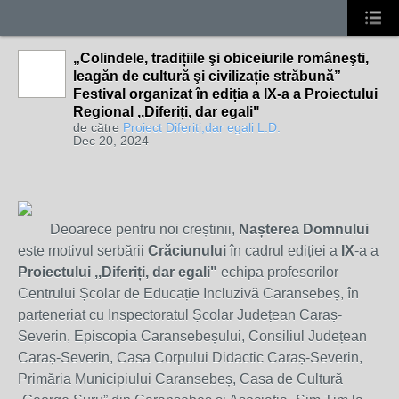
„Colindele, tradițiile şi obiceiurile româneşti,
leagăn de cultură şi civilizație străbună”
Festival organizat în ediția a IX-a a Proiectului
Regional ,,Diferiți, dar egali"
de către
Proiect Diferiti,dar egali L.D.
Dec 20, 2024
Deoarece pentru noi creștinii,
Nașterea Domnului
este motivul serbării
Crăciunului
în cadrul ediției a
IX
-a a
Proiectului ,,Diferiți, dar egali"
echipa profesorilor
Centrului Școlar de Educație Incluzivă Caransebeș, în
parteneriat cu Inspectoratul Școlar Județean Caraș-
Severin, Episcopia Caransebeșului, Consiliul Județean
Caraș-Severin, Casa Corpului Didactic Caraș-Severin,
Primăria Municipiului Caransebeș, Casa de Cultură