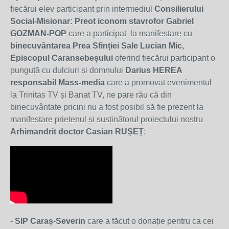
fiecărui elev participant prin intermediul
Consilierului
Social-Misionar: Preot iconom stavrofor Gabriel
GOZMAN-POP
care a participat la manifestare cu
binecuvântarea Prea Sfinției Sale Lucian Mic,
Episcopul Caransebeșului
oferind fiecărui participant
o
punguță cu dulciuri și domnului
Darius HEREA
responsabil Mass-media
care a promovat evenimentul
la Trinitas TV și Banat TV, ne pare rău că din
binecuvântate pricini nu a fost posibil să fie prezent la
manifestare prietenul și susținătorul proiectului nostru
Arhimandrit doctor Casian RUȘEȚ
;
-
SIP Caraș-Severin
care a făcut o donație pentru ca cei