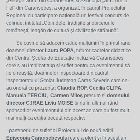
„George Suru” din Caransebeș și Asociația „Sim.Țim la
Fel” din Caransebeș, a organizat, în cadrul Proiectului
Regional cu participare națională un festival concurs de
colinde, intitulat „Colindele, tradițiile şi obiceiurile
româneşti, leagăn de cultură şi civilizație străbună”.
Se cuvine să aducem calde mulțumiri în primul rând
doamnei director
Laura POPA,
tuturor cadrelor didactice
din Centrul Școlar de Educație Incluzivă Caransebeș
care s-au implicat trup și suflet pentru ca evenimentul să
fie o reușită, doamnelor inspectoare din cadrul
Inspectoratului Școlar Județean Caraș-Severin care ne-
au onorat cu prezența
: Claudia ROF, Cecilia CLIPA,
Manuela TERCIU, Carmen Miloș
precum și
domnului
director CJRAE Liviu MOISE
și nu în ultimul rând
sponsorilor evenimentului din acest an care au fost mult
mai mulți ca ediția trecută respectiv:
- partenerul de suflet al Proiectului de nouă ediții
Episcopia Caransebeșului
care a oferit și în acest an