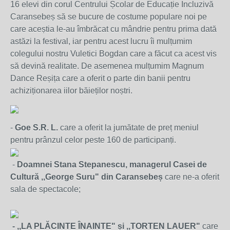
16 elevi din corul Centrului Școlar de Educație Incluzivă
Caransebeș să se bucure de costume populare noi pe
care aceștia le-au îmbrăcat cu mândrie pentru prima dată
astăzi la festival, iar pentru acest lucru îi mulțumim
colegului nostru Vuletici Bogdan care a făcut ca acest vis
să devină realitate. De asemenea mulțumim Magnum
Dance Reșița care a oferit o parte din banii pentru
achiziționarea iilor băieților noștri.
-
Goe S.R. L.
care a oferit la jumătate de preț meniul
pentru prânzul celor peste 160 de participanți.
-
Doamnei Stana Stepanescu, managerul Casei de
Cultură ,,George Suru" din Caransebeș
care ne-a oferit
sala de spectacole;
- ,,LA PLĂCINTE ÎNAINTE" și ,,TORTEN LAUER"
care