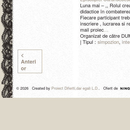
Luna mai – ,, Rolul creat
didactice în combaterea 
Fiecare participant treb
inscriere , lucrarea si 
mail proiec
…
Organizat de către 
| Tipul :
simpozion
,
inte
<
Anteri
or
© 2026 Created by
Proiect Diferiti,dar egali L.D.
. Oferit de