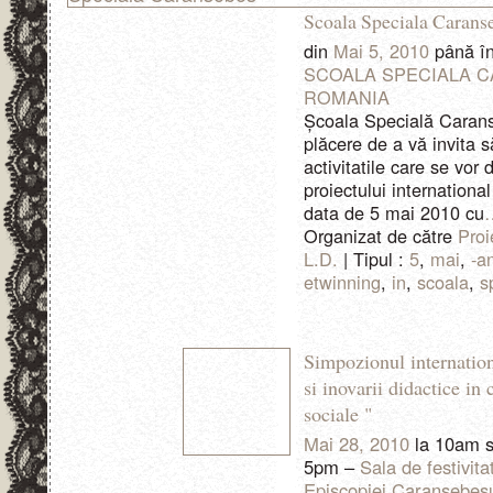
Scoala Speciala Carans
din
Mai 5, 2010
până î
SCOALA SPECIALA 
ROMANIA
Şcoala Specială Caran
plăcere de a vă invita să
activitatile care se vor 
proiectului international 
data de 5 mai 2010 cu
Organizat de către
Proi
L.D.
| Tipul :
5
,
mai
,
-a
etwinning
,
in
,
scoala
,
s
Simpozionul internationa
si inovarii didactice in
sociale "
Mai 28, 2010
la 10am 
5pm –
Sala de festivita
Episcopiei Caransebesu