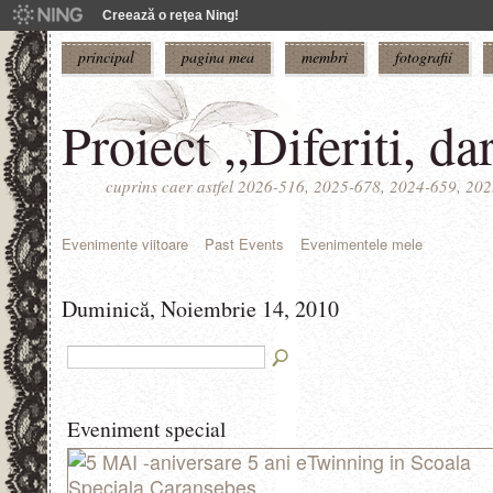
Creează o reţea Ning!
principal
pagina mea
membri
fotografii
Proiect ,,Diferiti, da
cuprins caer astfel 2026-516, 2025-678, 2024-659, 20
Evenimente viitoare
Past Events
Evenimentele mele
Duminică, Noiembrie 14, 2010
Eveniment special