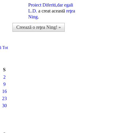
Proiect Diferiti,dar egali
L.D.
a creat această
reţea
Ning
.
Creează o reţea Ning! »
ă Tot
S
2
9
16
23
30