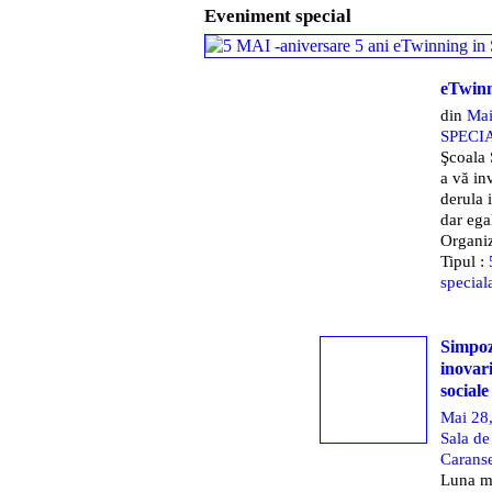
Eveniment special
eTwinn
din
Mai
SPECI
Şcoala 
a vă inv
derula i
dar ega
Organiz
Tipul :
special
Simpozi
inovari
sociale
Mai 28
Sala de
Carans
Luna mai