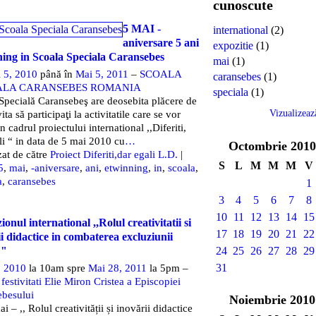
cunoscute
5 MAI -
international
(2)
aniversare 5 ani
expozitie
(1)
ing in Scoala Speciala Caransebes
mai
(1)
 5, 2010
până în
Mai 5, 2011
–
SCOALA
caransebes
(1)
ALA CARANSEBES ROMANIA
speciala
(1)
Specială Caransebeş are deosebita plăcere de
Vizualizeaz
ita să participaţi la activitatile care se vor
n cadrul proiectului international ,,Diferiti,
li “ in data de 5 mai 2010 cu
…
Octombrie
2010
at de către
Proiect Diferiti,dar egali L.D.
|
S
L
M
M
M
V
5
,
mai
,
-aniversare
,
ani
,
etwinning
,
in
,
scoala
,
a
,
caransebes
1
3
4
5
6
7
8
10
11
12
13
14
15
onul international ,,Rolul creativitatii si
17
18
19
20
21
22
i didactice in combaterea excluziunii
 "
24
25
26
27
28
29
31
, 2010
la 10am spre
Mai 28, 2011
la 5pm –
 festivitati Elie Miron Cristea a Episcopiei
ebesului
Noiembrie
2010
 – ,, Rolul creativității și inovării didactice