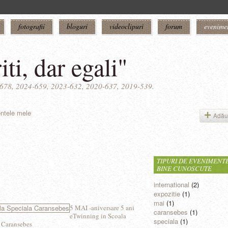
fotografii
bloguri
videoclipuri
forum
evenime
iti, dar egali"
5-678, 2024-659, 2023-632, 2020-637, 2019-539.
ntele mele
Adău
TIPURI DE EVENIMENT
BINE CUNOSCUTE
international
(2)
expozitie
(1)
mai
(1)
5 MAI -aniversare 5 ani
caransebes
(1)
eTwinning in Scoala
speciala
(1)
 Caransebes