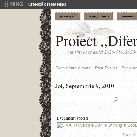
Creează o reţea Ning!
principal
pagina mea
membri
Proiect ,,Difer
cuprins caer astfel 2026-516, 202
Evenimente viitoare
Past Events
Evenime
Joi, Septembrie 9, 2010
Eveniment special
Speciala