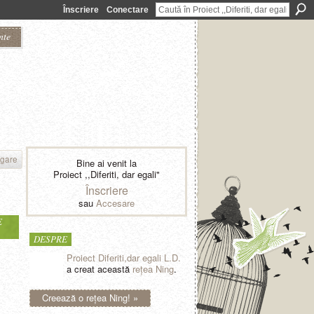
Înscriere
Conectare
nte
gare
Bine ai venit la
Proiect ,,Diferiti, dar egali"
Înscriere
sau
Accesare
E
DESPRE
Proiect Diferiti,dar egali L.D.
a creat această
reţea Ning
.
Creează o reţea Ning! »