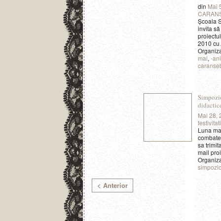
din
Mai 
CARAN
Şcoala S
invita să
proiectul
2010 cu
Organiza
mai
,
-an
caranse
Simpozion
didactic
Mai 28,
festivit
Luna mai 
combater
sa trimit
mail pro
Organiz
simpozi
< Anterior