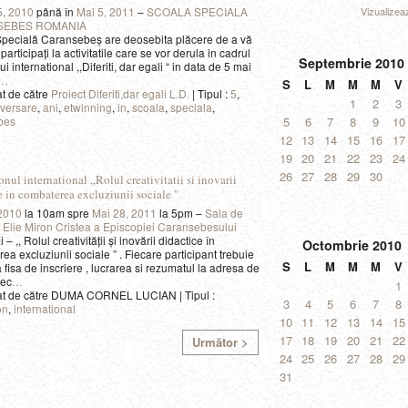
5, 2010
până în
Mai 5, 2011
–
SCOALA SPECIALA
Vizualizea
SEBES ROMANIA
pecială Caransebeş are deosebita plăcere de a vă
 participaţi la activitatile care se vor derula in cadrul
Septembrie
2010
ui international ,,Diferiti, dar egali “ in data de 5 mai
…
S
L
M
M
M
V
t de către
Proiect Diferiti,dar egali L.D.
| Tipul :
5
,
1
2
3
iversare
,
ani
,
etwinning
,
in
,
scoala
,
speciala
,
bes
5
6
7
8
9
10
12
13
14
15
16
17
19
20
21
22
23
24
26
27
28
29
30
ul international ,,Rolul creativitatii si inovarii
e in combaterea excluziunii sociale "
 2010
la 10am spre
Mai 28, 2011
la 5pm –
Sala de
ati Elie Miron Cristea a Episcopiei Caransebesului
– ,, Rolul creativității și inovării didactice în
Octombrie
2010
ea excluziunii sociale ” . Fiecare participant trebuie
S
L
M
M
M
V
a fisa de inscriere , lucrarea si rezumatul la adresa de
iec
…
1
at de către DUMA CORNEL LUCIAN | Tipul :
3
4
5
6
7
8
on
,
international
10
11
12
13
14
15
17
18
19
20
21
22
Următor >
24
25
26
27
28
29
31