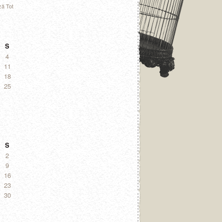
ză Tot
S
4
11
18
25
S
2
9
16
23
30